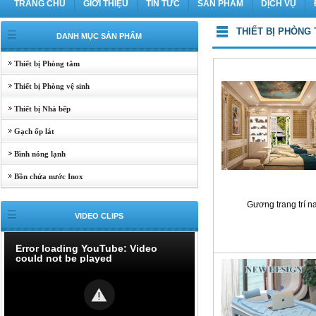
TRANG CHỦ
GIỚI THIỆU
TIN TỨC
SẢN PHẨM
DỊCH VỤ
THIẾT BỊ PHÒNG
DANH MỤC SẢN PHẨM
Thiết bị Phòng tắm
Thiết bị Phòng vệ sinh
Thiết bị Nhà bếp
Gạch ốp lát
Bình nóng lạnh
Bồn chứa nước Inox
Gương trang trí na
VIDEO CLIPS
Error loading YouTube: Video
could not be played