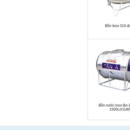
Bồn Inox 310 đ
Bồn nước inox tân 
1500L(ᶲ1180