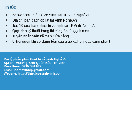
Tin tức
Showroom Thiết Bị Vệ Sinh Tại TP Vinh Nghệ An
Địa chỉ bán gạch ốp lát tại Vinh Nghệ An
Top 10 cửa hàng thiết bị vệ sinh tại TP.Vinh, Nghệ An
Quy trình kỹ thuật trong thi công ốp lát gạch men
Tuyển nhân viên kế toán Cửa hàng
5 thói quen khi sử dụng bồn cầu giúp xã hội ngày càng phát t
Đại lý phân phối thiết bị vệ sinh Nghệ An
Địa chỉ: Đường 72m Quán Bàu, TP Vinh
Điện thoại: 0915.050.067
Email:
homevinh@gmail.com
Website: http://thietbivesinhvinh.com