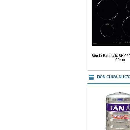
Bếp từ Baumatic BHI625
60 cm
BỒN CHỨA NƯỚC