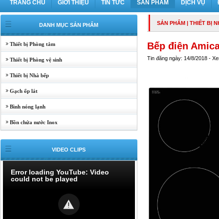
TRANG CHỦ
GIỚI THIỆU
TIN TỨC
SẢN PHẨM
DỊCH VỤ
SẢN PHẨM
|
THIẾT BỊ 
DANH MỤC SẢN PHẨM
Bếp điện Amic
Thiết bị Phòng tắm
Tin đăng ngày: 14/8/2018 - X
Thiết bị Phòng vệ sinh
Thiết bị Nhà bếp
Gạch ốp lát
Bình nóng lạnh
Bồn chứa nước Inox
VIDEO CLIPS
Error loading YouTube: Video
could not be played