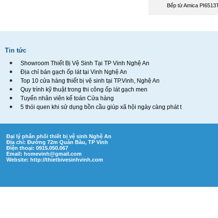
Bếp từ Amica PI651
Tin tức
Showroom Thiết Bị Vệ Sinh Tại TP Vinh Nghệ An
Địa chỉ bán gạch ốp lát tại Vinh Nghệ An
Top 10 cửa hàng thiết bị vệ sinh tại TP.Vinh, Nghệ An
Quy trình kỹ thuật trong thi công ốp lát gạch men
Tuyển nhân viên kế toán Cửa hàng
5 thói quen khi sử dụng bồn cầu giúp xã hội ngày càng phát t
Đại lý phân phối thiết bị vệ sinh Nghệ An
Địa chỉ: Đường 72m Quán Bàu, TP Vinh
Điện thoại: 0915.050.067
Email:
homevinh@gmail.com
Website: http://thietbivesinhvinh.com