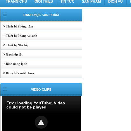
TRANG CHỦ
GIỚI THIỆU
TIN TỨC
SẢN PHẨM
DỊCH VỤ
DANH MỤC SẢN PHẨM
Thiết bị Phòng tắm
Thiết bị Phòng vệ sinh
Thiết bị Nhà bếp
Gạch ốp lát
Bình nóng lạnh
Bồn chứa nước Inox
VIDEO CLIPS
Error loading YouTube: Video
could not be played