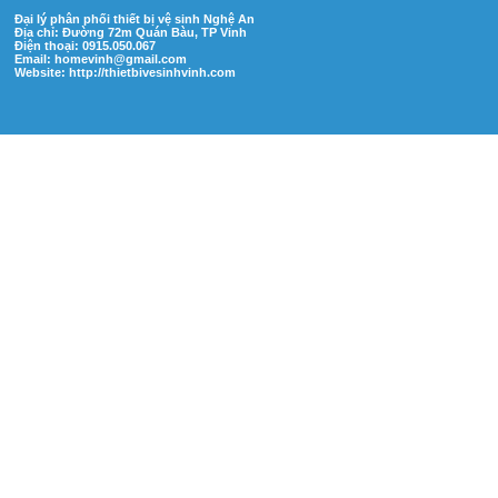
Đại lý phân phối thiết bị vệ sinh Nghệ An
Địa chỉ: Đường 72m Quán Bàu, TP Vinh
Điện thoại: 0915.050.067
Email:
homevinh@gmail.com
Website: http://thietbivesinhvinh.com