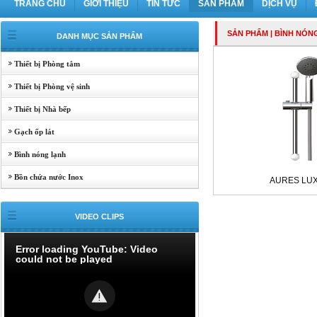
TRANG CHỦ
GIỚI THIỆU
TIN TỨC
SẢN PHẨM
DỊCH VỤ
SẢN PHẨM
| BÌNH NÓN
DANH MỤC SẢN PHẨM
Thiết bị Phòng tắm
Thiết bị Phòng vệ sinh
Thiết bị Nhà bếp
Gạch ốp lát
Bình nóng lạnh
Bồn chứa nước Inox
AURES LU
VIDEO CLIPS
Error loading YouTube: Video
could not be played