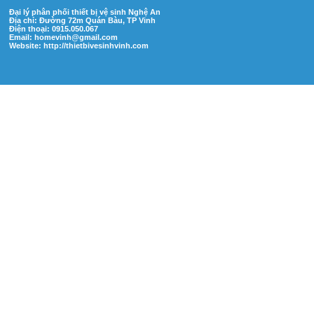
Đại lý phân phối thiết bị vệ sinh Nghệ An
Địa chỉ: Đường 72m Quán Bàu, TP Vinh
Điện thoại: 0915.050.067
Email:
homevinh@gmail.com
Website: http://thietbivesinhvinh.com