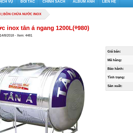
DỊCH VỤ
ĐỐI TÁC
CHÍNH SÁCH
ALBUM ẢNH
LIÊN HỆ
M
|
BỒN CHỨA NƯỚC INOX
c inox tân á ngang 1200L(ᶲ980)
 14/8/2018 - Xem: 4481
Giá bán:
Mã hàng:
Bảo hành:
Tình trạng:
Sản xuất: