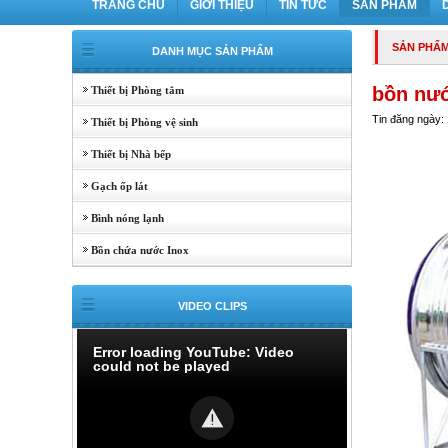
TRANG CHỦ
GIỚI THIỆU
TIN TỨC
SẢN PHẨM
SẢN PHẨ
DANH MỤC SẢN PHẨM
bồn nướ
Thiết bị Phòng tắm
Tin đăng ngày:
Thiết bị Phòng vệ sinh
Thiết bị Nhà bếp
Gạch ốp lát
Bình nóng lạnh
Bồn chứa nước Inox
VIDEO CLIPS
Error loading YouTube: Video
could not be played