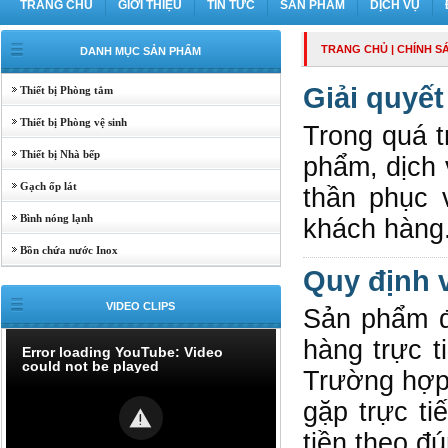
TRANG CHỦ
GIỚI THIỆU
TIN TỨC
SẢN PHẨM
DỊCH VỤ
TRANG CHỦ
|
CHÍNH S
DANH MỤC SẢN PHẨM
Giải quyết
Thiết bị Phòng tắm
Thiết bị Phòng vệ sinh
Trong quá t
Thiết bị Nhà bếp
phẩm, dịch 
Gạch ốp lát
thần phục 
Bình nóng lạnh
khách hàng
Bồn chứa nước Inox
Quy định 
VIDEO CLIPS
Sản phẩm đ
hàng trực t
Error loading YouTube: Video
could not be played
Trường hợp 
gặp trực t
tiền theo đ