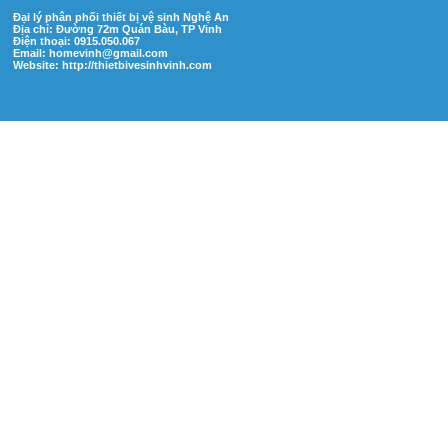
Đại lý phân phối thiết bị vệ sinh Nghệ An
Địa chỉ: Đường 72m Quán Bàu, TP Vinh
Điện thoại: 0915.050.067
Email:
homevinh@gmail.com
Website: http://thietbivesinhvinh.com