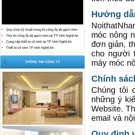
Hướng dẫ
NoithatNha
Quy trình kỹ thuật trong thi công ốp lát gạch men
móc nông n
Thợ thi công ốp lát gạch men tại TP Vinh Nghệ An
Cung cấp thiết bị vệ sinh tại TP Vinh Nghệ An
đơn giản, t
Thiết bị vệ sinh TP Vinh Nghệ An
cho người 
máy móc nôn
THÔNG TIN CÔNG TY
Chính sác
Chúng tôi 
những ý ki
Website. Th
email và nộ
Quy định 