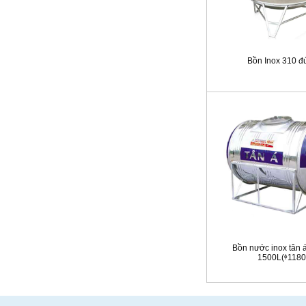
Bồn Inox 310 đ
Bồn nước inox tân 
1500L(ᶲ1180