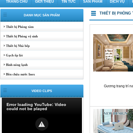
TRANG CHỦ
GIỚI THIỆU
TIN TỨC
SẢN PHẨM
DỊCH VỤ
THIẾT BỊ PHÒNG
DANH MỤC SẢN PHẨM
Thiết bị Phòng tắm
Thiết bị Phòng vệ sinh
Thiết bị Nhà bếp
Gạch ốp lát
Bình nóng lạnh
Bồn chứa nước Inox
Gương trang trí na
VIDEO CLIPS
Error loading YouTube: Video
could not be played