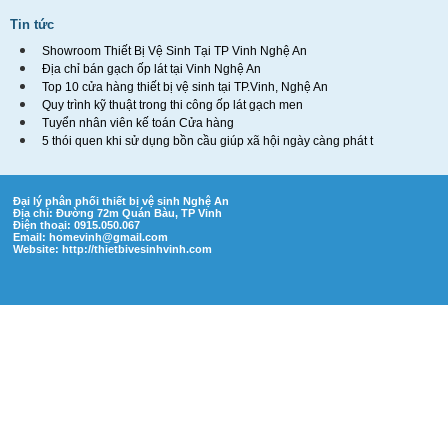
Tin tức
Showroom Thiết Bị Vệ Sinh Tại TP Vinh Nghệ An
Địa chỉ bán gạch ốp lát tại Vinh Nghệ An
Top 10 cửa hàng thiết bị vệ sinh tại TP.Vinh, Nghệ An
Quy trình kỹ thuật trong thi công ốp lát gạch men
Tuyển nhân viên kế toán Cửa hàng
5 thói quen khi sử dụng bồn cầu giúp xã hội ngày càng phát t
Đại lý phân phối thiết bị vệ sinh Nghệ An
Địa chỉ: Đường 72m Quán Bàu, TP Vinh
Điện thoại: 0915.050.067
Email:
homevinh@gmail.com
Website: http://thietbivesinhvinh.com