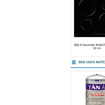
Bếp từ Baumatic BHI625
60 cm
BỒN CHỨA NƯỚC