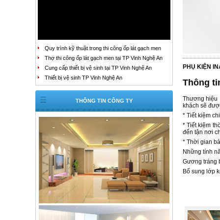
Quy trình kỹ thuật trong thi công ốp lát gạch men
Thợ thi công ốp lát gạch men tại TP Vinh Nghệ An
PHỤ KIỆN I
Cung cấp thiết bị vệ sinh tại TP Vinh Nghệ An
Thiết bị vệ sinh TP Vinh Nghệ An
Thông t
Thương hiệu I
THÔNG TIN CÔNG TY
khách sẽ đượ
* Tiết kiệm ch
* Tiết kiệm t
đến tận nơi c
* Thời gian b
Những tính nă
Gương tráng 
Bổ sung lớp 