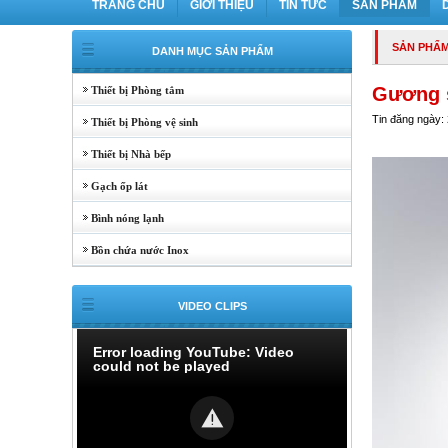
TRANG CHỦ
GIỚI THIỆU
TIN TỨC
SẢN PHẨM
SẢN PHẨ
DANH MỤC SẢN PHẨM
Gương 
Thiết bị Phòng tắm
Tin đăng ngày:
Thiết bị Phòng vệ sinh
Thiết bị Nhà bếp
Gạch ốp lát
Bình nóng lạnh
Bồn chứa nước Inox
VIDEO CLIPS
Error loading YouTube: Video
could not be played