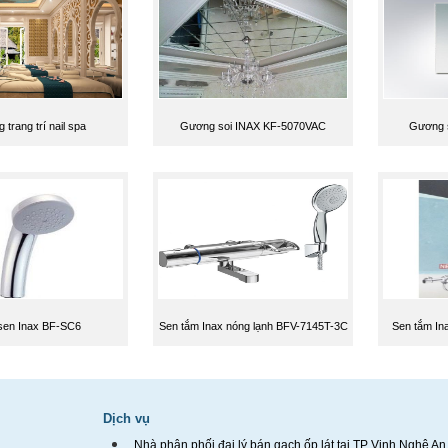
trang trí nail spa
Gương soi INAX KF-5070VAC
Gương 
sen Inax BF-SC6
Sen tắm Inax nóng lạnh BFV-7145T-3C
Sen tắm In
Dịch vụ
Nhà phân phối đại lý bán gạch ốp lát tại TP Vinh Nghệ An