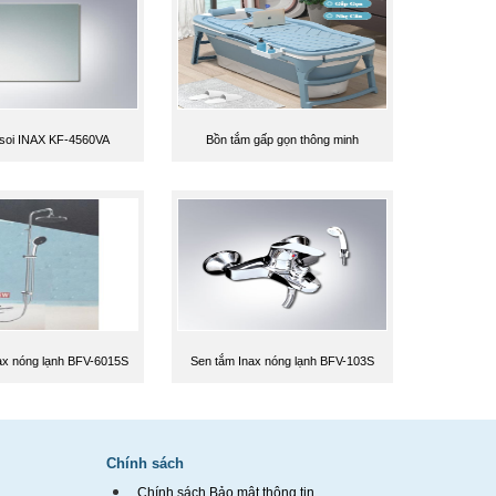
soi INAX KF-4560VA
Bồn tắm gấp gọn thông minh
ax nóng lạnh BFV-6015S
Sen tắm Inax nóng lạnh BFV-103S
Chính sách
Chính sách Bảo mật thông tin