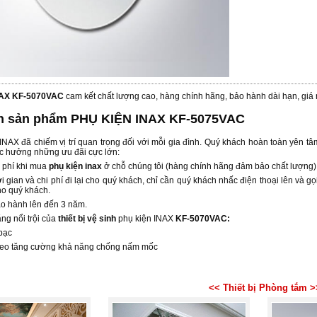
NAX KF-5070VAC
cam kết chất lượng cao, hàng chính hãng, bảo hành dài hạn, giá
in sản phẩm PHỤ KIỆN INAX KF-5075VAC
NAX đã chiếm vị trí quan trọng đối với mỗi gia đình. Quý khách hoàn toàn yên t
c hưởng những ưu đãi cực lớn:
i phí khi mua
phụ kiện inax
ở chỗ chúng tôi (hàng chính hãng đảm bảo chất lượng)
hời gian và chi phí đi lại cho quý khách, chỉ cần quý khách nhấc điện thoại lên 
ho quý khách.
ảo hành lên đến 3 năm.
ng nổi trội của
thiết bị vệ sinh
phụ kiện INAX
KF-5070VAC:
bạc
keo tăng cường khả năng chống nấm mốc
<< Thiết bị Phòng tắm >