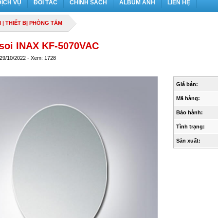
DỊCH VỤ
ĐỐI TÁC
CHÍNH SÁCH
ALBUM ẢNH
LIÊN HỆ
M
|
THIẾT BỊ PHÒNG TẮM
soi INAX KF-5070VAC
 29/10/2022 - Xem: 1728
Giá bán:
Mã hàng:
Bảo hành:
Tình trạng:
Sản xuất: