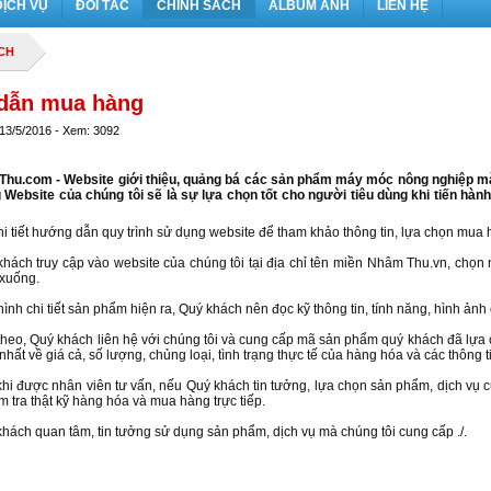
DỊCH VỤ
ĐỐI TÁC
CHÍNH SÁCH
ALBUM ẢNH
LIÊN HỆ
CH
dẫn mua hàng
 13/5/2016 - Xem: 3092
hu.com - Website giới thiệu, quảng bá các sản phẩm máy móc nông nghiệp mà 
g Website của chúng tôi sẽ là sự lựa chọn tốt cho người tiêu dùng khi tiến h
hi tiết hướng dẫn quy trình sử dụng website để tham khảo thông tin, lựa chọn mua 
hách truy cập vào website của chúng tôi tại địa chỉ tên miền Nhâm Thu.vn, ch
xuống.
ình chi tiết sản phẩm hiện ra, Quý khách nên đọc kỹ thông tin, tính năng, hình ả
theo, Quý khách liên hệ với chúng tôi và cung cấp mã sản phẩm quý khách đã lựa 
 nhất về giá cả, số lượng, chủng loại, tình trạng thực tế của hàng hóa và các thôn
hi được nhân viên tư vấn, nếu Quý khách tin tưởng, lựa chọn sản phẩm, dịch vụ củ
m tra thật kỹ hàng hóa và mua hàng trực tiếp.
ách quan tâm, tin tưởng sử dụng sản phẩm, dịch vụ mà chúng tôi cung cấp ./.