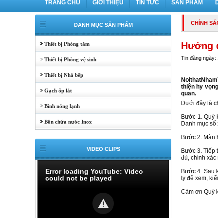
TRANG CHỦ
GIỚI THIỆU
TIN TỨC
SẢN PHẨM
CHÍNH SÁ
DANH MỤC SẢN PHẨM
Hướng 
Thiết bị Phòng tắm
Tin đăng ngày:
Thiết bị Phòng vệ sinh
Thiết bị Nhà bếp
NoithatNhamT
thiện hy vọn
Gạch ốp lát
quan.
Dưới đây là c
Bình nóng lạnh
Bước 1. Quý k
Bồn chứa nước Inox
Danh mục sổ 
Bước 2. Màn h
VIDEO CLIPS
Bước 3. Tiếp 
đủ, chính xác
Error loading YouTube: Video
Bước 4. Sau k
could not be played
ty để xem, kiể
Cảm ơn Quý kh