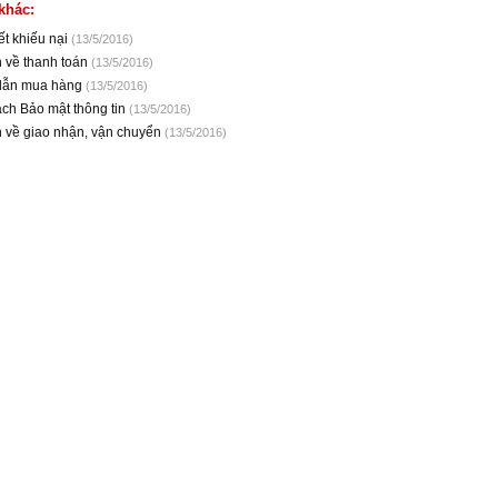
khác:
ết khiếu nại
(13/5/2016)
 về thanh toán
(13/5/2016)
dẫn mua hàng
(13/5/2016)
ch Bảo mật thông tin
(13/5/2016)
h về giao nhận, vận chuyển
(13/5/2016)