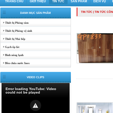
TRANG CHỦ
GIỚI THIỆU
TIN TỨC
SẢN PHẨM
DỊCH VỤ
TIN TỨC
| TIN TỨC CÔ
DANH MỤC SẢN PHẨM
Thiết bị Phòng tắm
Thiết bị Phòng vệ sinh
Thiết bị Nhà bếp
Gạch ốp lát
Bình nóng lạnh
Bồn chứa nước Inox
VIDEO CLIPS
Error loading YouTube: Video
could not be played