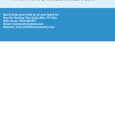
Đại lý phân phối thiết bị vệ sinh Nghệ An
Địa chỉ: Đường 72m Quán Bàu, TP Vinh
Điện thoại: 0915.050.067
Email:
homevinh@gmail.com
Website: http://thietbivesinhvinh.com