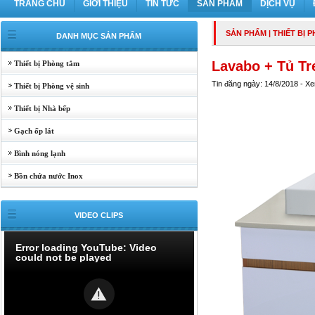
TRANG CHỦ
GIỚI THIỆU
TIN TỨC
SẢN PHẨM
DỊCH VỤ
SẢN PHẨM
|
THIẾT BỊ 
DANH MỤC SẢN PHẨM
Lavabo + Tủ Tr
Thiết bị Phòng tắm
Tin đăng ngày: 14/8/2018 - X
Thiết bị Phòng vệ sinh
Thiết bị Nhà bếp
Gạch ốp lát
Bình nóng lạnh
Bồn chứa nước Inox
VIDEO CLIPS
Error loading YouTube: Video
could not be played