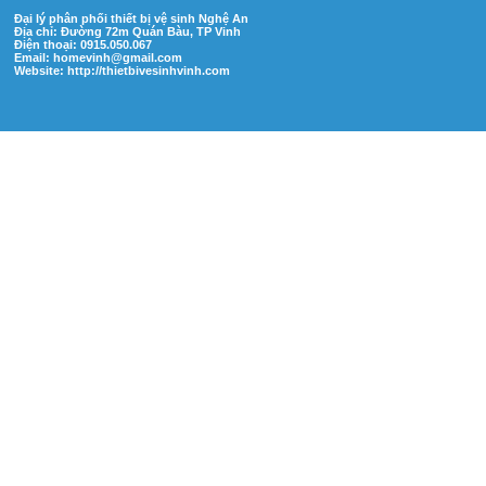
Đại lý phân phối thiết bị vệ sinh Nghệ An
Địa chỉ: Đường 72m Quán Bàu, TP Vinh
Điện thoại: 0915.050.067
Email:
homevinh@gmail.com
Website: http://thietbivesinhvinh.com