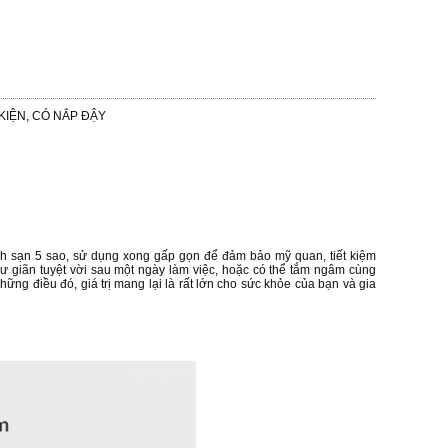
KIỆN, CÓ NẮP ĐẬY
ch sạn 5 sao, sử dụng xong gấp gọn để đảm bảo mỹ quan, tiết kiệm
 giãn tuyệt vời sau một ngày làm việc, hoặc có thể tắm ngâm cùng
hững điều đó, giá trị mang lại là rất lớn cho sức khỏe của bạn và gia