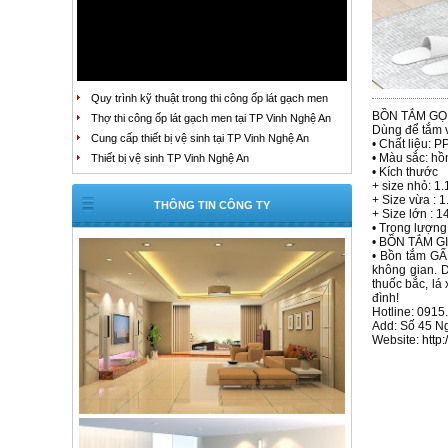
Quy trình kỹ thuật trong thi công ốp lát gạch men
BỒN TẮM GỌN
Thợ thi công ốp lát gạch men tại TP Vinh Nghệ An
Dùng để tắm v
Cung cấp thiết bị vệ sinh tại TP Vinh Nghệ An
• Chất liệu: P
• Màu sắc: hồ
Thiết bị vệ sinh TP Vinh Nghệ An
• Kích thước
+ size nhỏ: 1
+ Size vừa : 
THÔNG TIN CÔNG TY
+ Size lớn : 
• Trọng lượng
• BỒN TẮM GIA
• Bồn tắm GẤ
không gian. 
thuốc bắc, lá
đình!
Hotline: 0915
Add: Số 45 Ng
Website:
http: