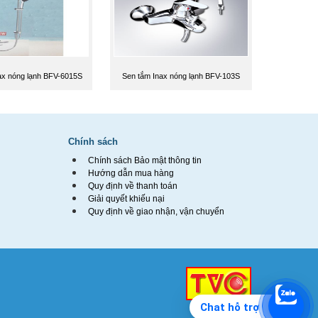
ax nóng lạnh BFV-6015S
Sen tắm Inax nóng lạnh BFV-103S
Chính sách
Chính sách Bảo mật thông tin
Hướng dẫn mua hàng
Quy định về thanh toán
Giải quyết khiếu nại
Quy định về giao nhận, vận chuyển
Chat hỗ trợ