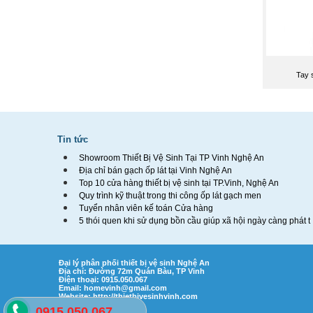
Tay 
Tin tức
Showroom Thiết Bị Vệ Sinh Tại TP Vinh Nghệ An
Địa chỉ bán gạch ốp lát tại Vinh Nghệ An
Top 10 cửa hàng thiết bị vệ sinh tại TP.Vinh, Nghệ An
Quy trình kỹ thuật trong thi công ốp lát gạch men
Tuyển nhân viên kế toán Cửa hàng
5 thói quen khi sử dụng bồn cầu giúp xã hội ngày càng phát t
Đại lý phân phối thiết bị vệ sinh Nghệ An
Địa chỉ: Đường 72m Quán Bàu, TP Vinh
Điện thoại: 0915.050.067
Email:
homevinh@gmail.com
Website: http://thietbivesinhvinh.com
0915.050.067