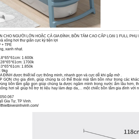
 CHO NGƯỜI LỚN HOẶC CẢ GIA ĐÌNH, BỒN TẮM CAO CẤP LOẠI 1 FULL PHỤ 
à xông hơi thư giãn cực kỳ tiện lợi
P + TPE
ng, xanh nhạt.
.18*65*61cm: 1.600k
1.28*65*61cm: 1700k
143*65*61cm: 1.850k
: 9kg
 ĐÌNH được thiết kế cực thông minh, nhanh gọn và cực dễ khi gấp mở .
P GỌN cho gia đình, giúp chúng ta có thể thoải mái tắm bồn như trong các khá
Dùng bồn tắm gấp gọn giúp chúng ta được ngâm mình trong nước ấm lâu hơn, thư
 xông hơi sẽ giúp hỗ trợ trị liệu hay làm đẹp da,… một chiếc bồn tắm gia đình với n
.050.067
ô Gia Tự, TP Vinh.
//thietbivesinhvinh.com/