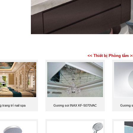
<< Thiết bị Phòng tắm >
trang trí nail spa
Gương soi INAX KF-5070VAC
Gương s