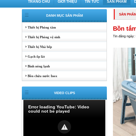
TRANG CHỦ
GIỚI THIỆU
TIN TỨC
SẢN PHẨM
SẢN PHẨ
DANH MỤC SẢN PHẨM
Bồn tắm
Thiết bị Phòng tắm
Tin đăng ngày:
Thiết bị Phòng vệ sinh
Thiết bị Nhà bếp
Gạch ốp lát
Bình nóng lạnh
Bồn chứa nước Inox
VIDEO CLIPS
Error loading YouTube: Video
could not be played