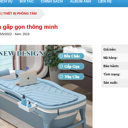
DỊCH VỤ
ĐỐI TÁC
CHÍNH SÁCH
ALBUM ẢNH
LIÊN HỆ
M
|
THIẾT BỊ PHÒNG TẮM
 gấp gọn thông minh
 5/5/2022 - Xem: 2519
Giá bán:
Mã hàng:
Bảo hành:
Tình trạng:
Sản xuất: