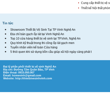
Cung cấp thiết bị vệ 
Thiết kế Nội thất ph
Tin tức
Showroom Thiết Bị Vệ Sinh Tại TP Vinh Nghệ An
Địa chỉ bán gạch ốp lát tại Vinh Nghệ An
Top 10 cửa hàng thiết bị vệ sinh tại TP.Vinh, Nghệ An
Quy trình kỹ thuật trong thi công ốp lát gạch men
Tuyển nhân viên kế toán Cửa hàng
5 thói quen khi sử dụng bồn cầu giúp xã hội ngày càng phát t
Đại lý phân phối thiết bị vệ sinh Nghệ An
Địa chỉ: Đường 72m Quán Bàu, TP Vinh
Điện thoại: 0915.050.067
Email:
homevinh@gmail.com
Website: http://thietbivesinhvinh.com