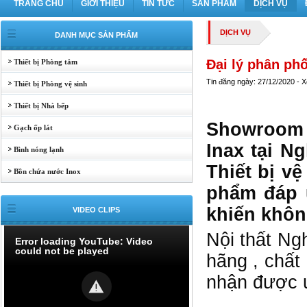
TRANG CHỦ
GIỚI THIỆU
TIN TỨC
SẢN PHẨM
DỊCH VỤ
DỊCH VỤ
DANH MỤC SẢN PHẨM
Đại lý phân phố
Thiết bị Phòng tắm
Tin đăng ngày: 27/12/2020 - 
Thiết bị Phòng vệ sinh
Thiết bị Nhà bếp
Showroom N
Gạch ốp lát
Inax tại N
Bình nóng lạnh
Thiết bị vệ
Bồn chứa nước Inox
phẩm đáp ư
khiến không
VIDEO CLIPS
Nội thất Ng
Error loading YouTube: Video
could not be played
hãng , chất
nhận được ư