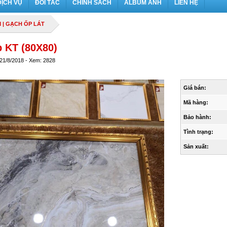
DỊCH VỤ
ĐỐI TÁC
CHÍNH SÁCH
ALBUM ẢNH
LIÊN HỆ
M
|
GẠCH ỐP LÁT
 KT (80X80)
 21/8/2018 - Xem: 2828
Giá bán:
Mã hàng:
Bảo hành:
Tình trạng:
Sản xuất: