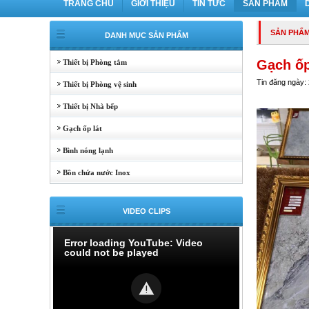
TRANG CHỦ
GIỚI THIỆU
TIN TỨC
SẢN PHẨM
SẢN PHẨ
DANH MỤC SẢN PHẨM
Gạch ốp
Thiết bị Phòng tắm
Tin đăng ngày:
Thiết bị Phòng vệ sinh
Thiết bị Nhà bếp
Gạch ốp lát
Bình nóng lạnh
Bồn chứa nước Inox
VIDEO CLIPS
Error loading YouTube: Video
could not be played