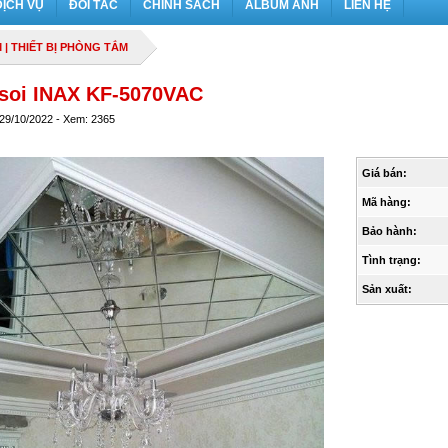
DỊCH VỤ
ĐỐI TÁC
CHÍNH SÁCH
ALBUM ẢNH
LIÊN HỆ
M
|
THIẾT BỊ PHÒNG TẮM
soi INAX KF-5070VAC
 29/10/2022 - Xem: 2365
Giá bán:
Mã hàng:
Bảo hành:
Tình trạng:
Sản xuất: