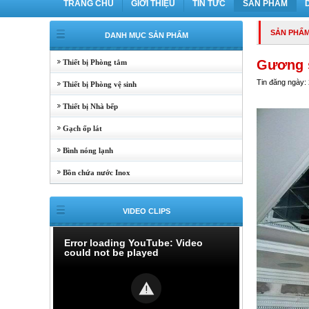
TRANG CHỦ
GIỚI THIỆU
TIN TỨC
SẢN PHẨM
SẢN PHẨ
DANH MỤC SẢN PHẨM
Gương 
Thiết bị Phòng tắm
Tin đăng ngày:
Thiết bị Phòng vệ sinh
Thiết bị Nhà bếp
Gạch ốp lát
Bình nóng lạnh
Bồn chứa nước Inox
VIDEO CLIPS
Error loading YouTube: Video
could not be played