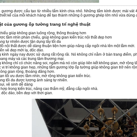
 gương được cấu tạo từ nhiều tấm kính chia nhỏ. Những tấm kính được mài vát 4
thiết kế của mỗi khách hàng để tạo thành những ô gương ghép lớn nhỏ vừa dùng để t
ật của gương ốp tường trang trí nghệ thuật
hiếu giúp không gian luông rộng, thông thoáng hơn
ợc tầm nhìn phản chiếu, giúp không gian kiến trúc nội thất đẹp hơn
ng tự nhiên được tận dụng lấy tối đa
í đồ nội thất được dễ dàng thuận tiện hơn giúp nâng cấp ngôi nhà lên một tầm mới.
n vẻ đẹp mới lạ, độc đáo.
kính ngày nay được sử dụng rất rộng rãi. Nó không chỉ nằm ở bàn trang điểm, ph
hang máy và các trung tâm thương mại.
không chỉ có chức năng soi, ngắm mà nó còn giúp liên kết không gian, mở rộng t
c vị trí không gian hẹp, những tấm gương lớp ốp tường giúp không gian trở nên rộng
ông gian rộng, thoáng đãng hơn.
ạn tối ưu được tầm nhìn, mở rộng không gian kiến trúc.
ng tối đa được lượng ánh sáng tự nhiên.
 bụi, vệ sinh dễ dàng
 hợp trong kiến trúc, nâng cao thẩm mỹ, đẳng cấp ngôi nhà.
, độc đáo, bền đẹp với thời gian.