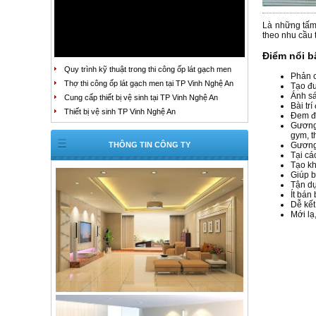
Là những tấm
theo nhu cầu 
Điểm nổi b
Quy trình kỹ thuật trong thi công ốp lát gạch men
Phản c
Thợ thi công ốp lát gạch men tại TP Vinh Nghệ An
Tạo đư
Ánh sá
Cung cấp thiết bị vệ sinh tại TP Vinh Nghệ An
Bài tr
Thiết bị vệ sinh TP Vinh Nghệ An
Đem đế
Gương 
gym, t
THÔNG TIN CÔNG TY
Gương 
Tại cá
Tạo kh
Giúp b
Tận dụ
Ít bán
Dễ kết
Mới lạ