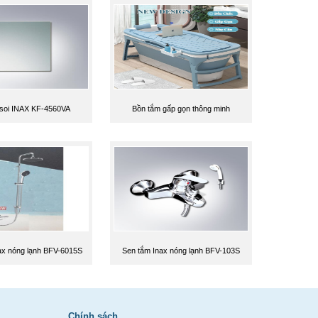
soi INAX KF-4560VA
Bồn tắm gấp gọn thông minh
ax nóng lạnh BFV-6015S
Sen tắm Inax nóng lạnh BFV-103S
Chính sách