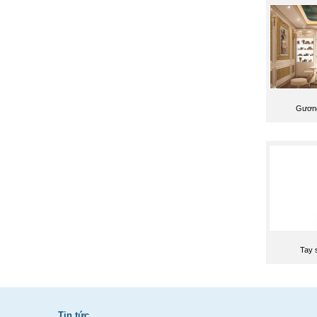
Gương 
Tay 
Tin tức