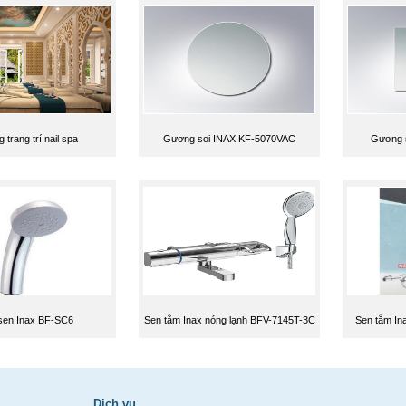
trang trí nail spa
Gương soi INAX KF-5070VAC
Gương 
sen Inax BF-SC6
Sen tắm Inax nóng lạnh BFV-7145T-3C
Sen tắm In
Dịch vụ