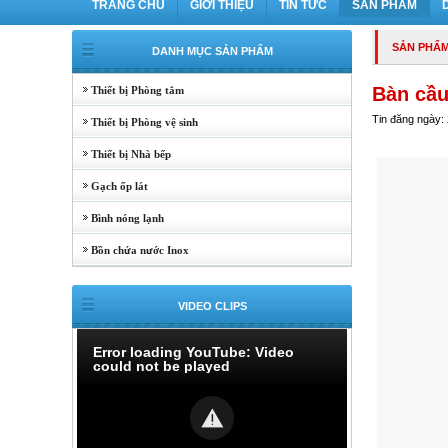
TRANG CHỦ
GIỚI THIỆU
TIN TỨC
SẢN PHẨM
SẢN PHẨ
DANH MỤC SẢN PHẨM
Bàn cầ
Thiết bị Phòng tắm
Tin đăng ngày:
Thiết bị Phòng vệ sinh
Thiết bị Nhà bếp
Gạch ốp lát
Bình nóng lạnh
Bồn chứa nước Inox
VIDEO CLIPS
Error loading YouTube: Video
could not be played