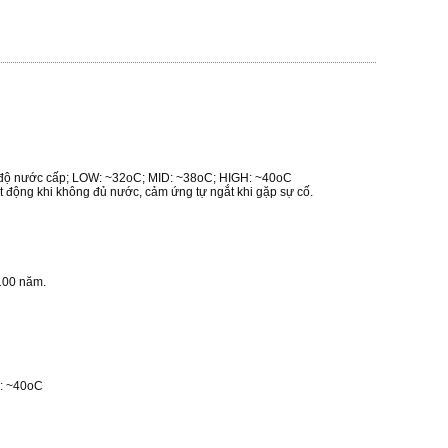
t độ nước cấp; LOW: ~32oC; MID: ~38oC; HIGH: ~40oC
oạt động khi không đủ nước, cảm ứng tự ngắt khi gặp sự cố.
 100 năm.
H: ~40oC