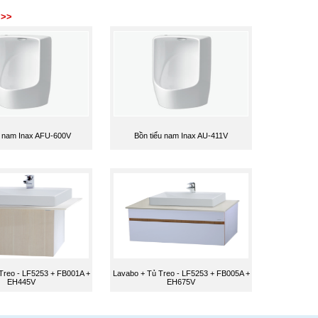
 >>
u nam Inax AFU-600V
Bồn tiểu nam Inax AU-411V
Treo - LF5253 + FB001A +
Lavabo + Tủ Treo - LF5253 + FB005A +
EH445V
EH675V