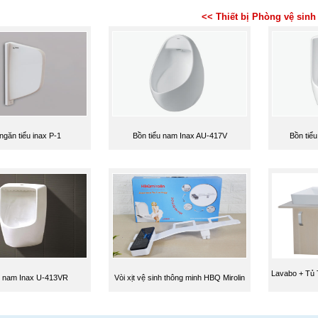
<< Thiết bị Phòng vệ sinh
ngăn tiểu inax P-1
Bồn tiểu nam Inax AU-417V
Bồn tiể
Lavabo + Tủ 
u nam Inax U-413VR
Vòi xịt vệ sinh thông minh HBQ Mirolin