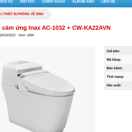
DỊCH VỤ
ĐỐI TÁC
CHÍNH SÁCH
ALBUM ẢNH
LIÊN HỆ
M
|
THIẾT BỊ PHÒNG VỆ SINH
u cảm ứng Inax AC-1032 + CW-KA22AVN
 29/10/2022 - Xem: 1894
Giá bán:
Mã hàng:
Bảo hành:
Tình trạng:
Sản xuất: