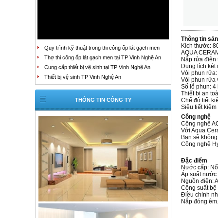
Thông tin sả
Kích thước:
Quy trình kỹ thuật trong thi công ốp lát gạch men
AQUA CERAMIC
Thợ thi công ốp lát gạch men tại TP Vinh Nghệ An
Nắp rửa điện 
Dung tích két 
Cung cấp thiết bị vệ sinh tại TP Vinh Nghệ An
Vòi phun rửa:
Thiết bị vệ sinh TP Vinh Nghệ An
Vòi phun rửa 
Số lỗ phun: 
Thiết bị an t
THÔNG TIN CÔNG TY
Chế độ tiết ki
Siêu tiết kiệm
Công nghệ
Công nghệ 
Với Aqua Cera
Bạn sẽ không 
Công nghệ Hy
Đặc điểm
Nước cấp: Nối
Áp suất nước 
Nguồn điện: 
Công suất bệ 
Điều chỉnh nh
Nắp đóng êm. 