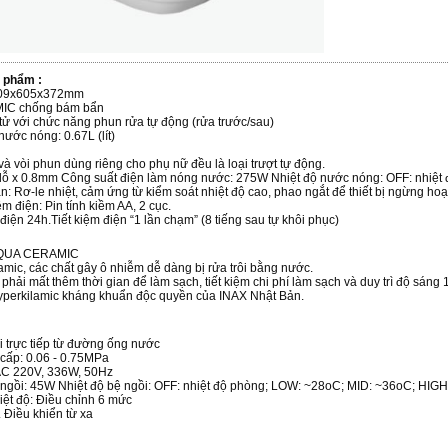
n phẩm :
 809x605x372mm
 chống bám bẩn
tử với chức năng phun rửa tự động (rửa trước/sau)
nước nóng: 0.67L (lít)
và vòi phun dùng riêng cho phụ nữ đều là loại trượt tự động.
4 lỗ x 0.8mm Công suất điện làm nóng nước: 275W Nhiệt độ nước nóng: OFF: nhiệ
oàn: Rơ-le nhiệt, cảm ứng từ kiểm soát nhiệt độ cao, phao ngắt để thiết bị ngừng h
ệm điện: Pin tính kiềm AA, 2 cục.
 điện 24h.Tiết kiệm điện “1 lần chạm” (8 tiếng sau tự khôi phục)
AQUA CERAMIC
mic, các chất gây ô nhiễm dễ dàng bị rửa trôi bằng nước.
phải mất thêm thời gian để làm sạch, tiết kiệm chi phí làm sạch và duy trì độ sáng
perkilamic kháng khuẩn độc quyền của INAX Nhật Bản.
 trực tiếp từ đường ống nước
cấp: 0.06 - 0.75MPa
AC 220V, 336W, 50Hz
ngồi: 45W Nhiệt độ bệ ngồi: OFF: nhiệt độ phòng; LOW: ~28oC; MID: ~36oC; HIG
iệt độ: Điều chỉnh 6 mức
Điều khiển từ xa