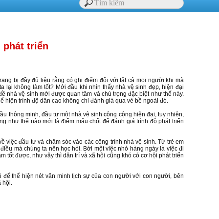
 phát triển
trang bị đầy đủ liệu rằng có ghi điểm đối với tất cả mọi người khi mà
a lại không làm tốt? Mới đầu khi nhìn thấy nhà vệ sinh đẹp, hiện đại
 đề nhà vệ sinh mới được quan tâm và chú trọng đặc biệt như thế này.
 thể hiện trình độ dân cao không chỉ đánh giá qua vẻ bề ngoài đó.
cầu thông minh, đầu tư một nhà vệ sinh công cộng hiện đại, tuy nhiên,
ộng như thế nào mới là điểm mấu chốt để đánh giá trình độ phát triển
về việc đầu tư và chăm sóc vào các công trình nhà vệ sinh. Từ trẻ em
à điều mà chúng ta nên học hỏi. Bởi một việc nhỏ hàng ngày là việc đi
tốt được, như vậy thì dân trí và xã hội cũng khó có cơ hội phát triển
i để thể hiện nét văn minh lịch sự của con người với con người, bên
 hội.