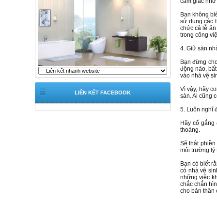
cảm giác như 
Bạn không biế
sử dụng các th
chức cả lễ ăn
trong công vi
4. Giữ sàn nh
Bạn đừng cho 
động nào, bất
vào nhà vệ si
Vì vậy, hãy c
LIÊN KẾT FACEBOOK
sàn. Ai cũng 
5. Luôn nghĩ
Hãy cố gắng 
thoáng.
Sẽ thật phiền
môi trường lý 
Bạn có biết r
có nhà vệ sin
những việc kh
chắc chắn hìn
cho bản thân 