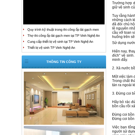
Trường hợp dẫ
giữ vệ sinh c
Tuy rằng hành
những cách kh
đã đòi chủ hộ
lẽ nguyên nhâ
Quy trình kỹ thuật trong thi công ốp lát gạch men
cầu vỡ toan v
Thợ thi công ốp lát gạch men tại TP Vinh Nghệ An
huống trên sẽ 
Cung cấp thiết bị vệ sinh tại TP Vinh Nghệ An
Sử dụng nước 
Thiết bị vệ sinh TP Vinh Nghệ An
Hiện nay, tha
đích" vệ sinh
minh đấy.
THÔNG TIN CÔNG TY
2. Xả nước bồ
Một việc làm 
Trong chất th
tán ra ngoài 
3. Đừng coi b
Hãy bỏ rác đú
bồn cầu rồi x
Đừng coi bồn 
Đừng coi bồn 
Việc bạn tống
người sử dụng