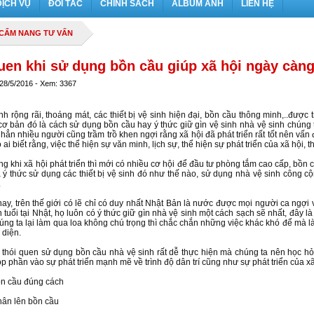
DỊCH VỤ
ĐỐI TÁC
CHÍNH SÁCH
ALBUM ẢNH
LIÊN HỆ
CẨM NANG TƯ VẤN
quen khi sử dụng bồn cầu giúp xã hội ngày càng
 28/5/2016 - Xem: 3367
nh rộng rãi, thoáng mát, các thiết bị vệ sinh hiện đại, bồn cầu thông minh,..được 
cơ bản đó là cách sử dụng bồn cầu hay ý thức giữ gìn vệ sinh nhà vệ sinh chúng t
hẳn nhiều người cũng trầm trồ khen ngợi rằng xã hội đã phát triển rất tốt nên vấn
i biết rằng, việc thể hiện sự văn minh, lịch sự, thể hiện sự phát triển của xã hội,
g khi xã hội phát triển thì mới có nhiều cơ hội để đầu tư phòng tắm cao cấp, bồn 
à ý thức sử dụng các thiết bị vệ sinh đó như thế nào, sử dụng nhà vệ sinh công c
.
nay, trên thế giới có lẽ chỉ có duy nhất Nhật Bản là nước được mọi người ca ngợi 
 tuổi tại Nhật, họ luôn có ý thức giữ gìn nhà vệ sinh một cách sạch sẽ nhất, đây l
úng ta lại làm qua loa không chú trọng thì chắc chắn những việc khác khó để mà làm 
 diện.
 thói quen sử dụng bồn cầu nhà vệ sinh rất dễ thực hiện mà chúng ta nên học hỏ
p phần vào sự phát triển mạnh mẽ về trình độ dân trí cũng như sự phát triển của xã
ồn cầu đúng cách
ân lên bồn cầu