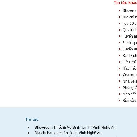
Tin tức khác
Showroo
Địa chỉ 
Top 10 c
Quy trìn
Tuyển n
5 thói q
Tuyển d
Đại lý p
Tiêu chí
Hầu hết 
Xóa tan 
Nhà vệ s
Phòng tắ
Mẹo tiết
Bồn cầu 
Tin tức
Showroom Thiết Bị Vệ Sinh Tại TP Vinh Nghệ An
Địa chỉ bán gạch ốp lát tại Vinh Nghệ An