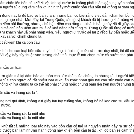
m chân lên bồn cầu để đi vệ sinh tại nước ta không phải hiếm gặp, nguyên nhân 
ủa người sủ dụng kém nên khi nhìn thấy một chiếc bồn cầu bẩn thì không ái dám ngồ
 động này là để bảo vệ bẩn thân, nhưng bạn có biết rằng việc dẫm chân lên bồn c
ông ngờ nhất. Mới đây, tại Trung Quốc, có một vị khách đã bị thương khá nặng vì 
p đêm bồi thường, nhưng chủ hộp đêm cho rằng do khách hàng này đã đi giầy cao
n mà chủ hộp đêm đưa ra là có khả năng bởi cũng tại Trung Quốc đã từng có trườ
à vị khách này đã phải nhập viện. Nếu người đi trước để lại 2 vết giầy bẩn hoặc để 
xảy ra với chính chúng ta.
tiết kiệm khi xả bồn cầu
y thế cho các loại bồn cầu truyền thống chỉ có một mức xả nước duy nhất, thì đã c
. Vì vậy, hãy tùy thuộc vào lượng chất thải thực tế mà chọn mức xả nước cho ph
n cầu an toàn
đơn giản mà lại đảm bảo an toàn cho sức khỏe của chúng ta nhưng rất ít người biết
ải của con người có rất nhiều loại vi khuẩn khác nhau gây hại cho sức khỏe con 
không khí và chúng ta có thể hít phải chúng hoặc chúng bám lên trên người chúng t
ồn cầu và thùng rác là 1
ng nơi qui định, không vứt giấy lau tay xuống sàn, không bỏ bã kẹo cao su, đầu lọ
ả nước.
cầu và thùng rác là một nhé
cầu và thùng rác là một nhé
 khứ tất cả những loại rác này vào bồn cầu có thể là nguyên nhân gây ra sự cố
 trước bạn làm những hành động này khiến bồn cầu bị tắc, khi đó bạn sẽ cảm th