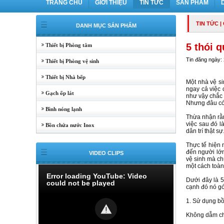
TRANG CHỦ
GIỚI THIỆU
TIN TỨC
SẢN PHẨM
TIN TỨC
|
DANH MỤC SẢN PHẨM
5 thói 
Thiết bị Phòng tắm
Tin đăng ngày:
Thiết bị Phòng vệ sinh
Thiết bị Nhà bếp
Một nhà vệ si
ngay cả việc 
Gạch ốp lát
như vậy chắc 
Nhưng đâu có a
Bình nóng lạnh
Thừa nhận rằn
việc sau đó l
Bồn chứa nước Inox
dân trí thật sự
Thực tế hiện 
đến người lớn
VIDEO CLIPS
vệ sinh mà ch
một cách toàn
Error loading YouTube: Video
Dưới đây là 5
could not be played
cạnh đó nó gó
1. Sử dụng b
Không dẫm ch