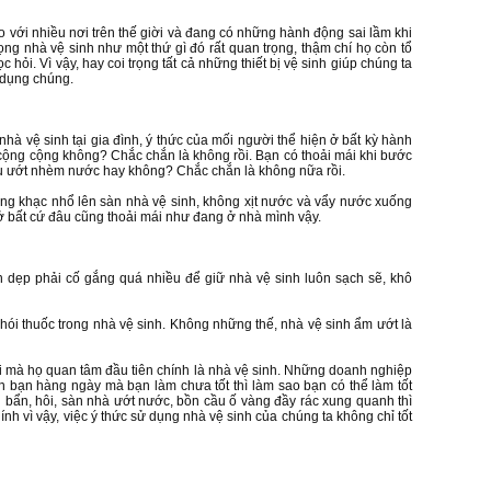
o với nhiều nơi trên thế giời và đang có những hành động sai lầm khi
 trọng nhà vệ sinh như một thứ gì đó rất quan trọng, thậm chí họ còn tổ
ỏi. Vì vậy, hay coi trọng tất cả những thiết bị vệ sinh giúp chúng ta
 dụng chúng.
nhà vệ sinh tại gia đình, ý thức của mối người thể hiện ở bất kỳ hành
cộng cộng không? Chắc chắn là không rồi. Bạn có thoải mái khi bước
ầu ướt nhèm nước hay không? Chắc chắn là không nữa rồi.
ông khạc nhổ lên sàn nhà vệ sinh, không xịt nước và vẩy nước xuống
h ở bất cứ đâu cũng thoải mái như đang ở nhà mình vậy.
 dẹp phải cố gắng quá nhiều để giữ nhà vệ sinh luôn sạch sẽ, khô
khói thuốc trong nhà vệ sinh. Không những thế, nhà vệ sinh ẩm ướt là
 nơi mà họ quan tâm đầu tiên chính là nhà vệ sinh. Những doanh nghiệp
n bạn hàng ngày mà bạn làm chưa tốt thì làm sao bạn có thể làm tốt
bẩn, hôi, sàn nhà ướt nước, bồn cầu ố vàng đầy rác xung quanh thì
 vì vậy, việc ý thức sử dụng nhà vệ sinh của chúng ta không chỉ tốt