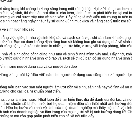
vậy đấy.
t rằng trong khi chúng ta đang sống trong một xã hội hiện đại, đời sống cao hơn s
iết bị vệ sinh, thì ở nhiều nơi dân trí còn kém, kinh tế chưa phát triển họ lại coi
 mừng khi chỉ được xây nhà vệ sinh xổm. Đây cũng là một điều mà chúng ta nên học h
ệc sinh hoạt hàng ngày nhé, hãy sử dụng đúng mục đích và nâng cao ý thức khi sử
à vệ sinh luôn khô ráo
rằng việc giữ gìn nhà vệ sinh khô ráo và sạch sẽ là việc chỉ cần làm khi sử dụng 
 cứ đâu. Bạn có dám khẳng định rằng bạn sẽ không bao giờ sử dụng nhà vệ sinh 
nh công cộng mà trên sàn toàn là những nước bẩn, vương vãi khắp phòng, bồn c
oi nhà vệ sinh công cộng cũng như nhà vệ sinh ở nhà mình vậy nhé. Hãy nhớ, kh
có ý thức giữ gìn nhà vệ sinh khô ráo và sạch sẽ thì dù bạn có sử dụng nhà vệ sin
 đến những người dùng sau và cả người dọn dẹp
đừng để lại bất kỳ "dấu vết" nào cho người sử dụng sau cũng như để người dọn
 lòng nếu bạn vào sau một người làm ướt bồn vệ sinh, sàn nhà hay vô tình để lại 
tưởng cho các loại vi khuẩn phát triển.
ằng, trong làm ăn, người Nhật luôn để ý tìm hiểu thực địa để đánh giá đối tác, và
h dưới chuẩn sẽ bị điểm trừ, bởi họ quan niệm điều cần thiết nhất ảnh hưởng đế
ác. Nếu họ bước vào nhà vệ sinh của một doanh nghiệp mà thấy một nhà vệ sinh 
h ảnh của doanh nghiệp và tâm trạng của mọi người sẽ bị ảnh hưởng đáng kể. Chính
chúng ta mà còn góp phần phát triển cho cả xã hội nữa đấy.