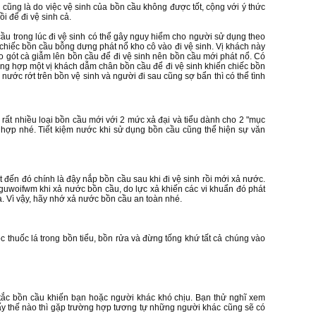
cũng là do việc vệ sinh của bồn cầu không được tốt, cộng với ý thức
i để đi vệ sinh cả.
ầu trong lúc đi vệ sinh có thể gây nguy hiểm cho người sử dụng theo
chiếc bồn cầu bỗng dưng phát nổ kho cô vào đi vệ sinh. Vị khách này
 gót cà giẫm lên bồn cầu để đi vệ sinh nên bồn cầu mới phát nổ. Có
ng hợp một vị khách dẫm chân bồn cầu để đi vệ sinh khiến chiếc bồn
nước rớt trên bồn vệ sinh và người đi sau cũng sợ bẩn thì có thể tình
ó rất nhiều loại bồn cầu mới với 2 mức xả đại và tiểu dành cho 2 "mục
ù hợp nhé. Tiết kiệm nước khi sử dụng bồn cầu cũng thể hiện sự văn
 đến đó chính là đậy nắp bồn cầu sau khi đi vệ sinh rồi mới xả nước.
nguwoifwm khi xả nước bồn cầu, do lực xả khiến các vi khuẩn đó phát
a. Vì vậy, hãy nhớ xả nước bồn cầu an toàn nhé.
c thuốc lá trong bồn tiểu, bồn rửa và đừng tống khứ tất cả chúng vào
 tắc bồn cầu khiến bạn hoặc người khác khó chịu. Bạn thử nghĩ xem
ấy thế nào thì gặp trường hợp tương tự những người khác cũng sẽ có