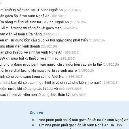
:
m Thiết Bị Vệ Sinh Tại TP Vinh Nghệ An
(29/10/2022)
bán gạch ốp lát tại Vinh Nghệ An
(10/1/2020)
ửa hàng thiết bị vệ sinh tại TP.Vinh, Nghệ An
(10/1/2020)
h kỹ thuật trong thi công ốp lát gạch men
(20/4/2019)
hân viên kế toán Cửa hàng
(14/5/2017)
uen khi sử dụng bồn cầu giúp xã hội ngày càng phát triển
(28/5/2016)
ụng nhân viên kinh doanh
(28/5/2016)
hân phối thiết bị vệ sinh tại Vinh Nghệ An
(28/5/2016)
 3W khi mua bất kỳ thiết bị vệ sinh nào
(14/5/2016)
chúng ta đang rước bệnh vào người chỉ vì ngồi bồn cầu sai tư thế
(14/5/2016)
nỗi lo về chất lượng khi mua thiết bị vệ sinh giá rẻ
(14/5/2016)
inh công cộng sang trọng số một Việt Nam
(14/5/2016)
m nhà bạn đã có bao nhiêu thiết bị vệ sinh và phụ kiện như này?
(14/5/2016)
 kiệm nước khi sử dụng các thiết bị vệ sinh
(14/5/2016)
sạch thơm với viên nén từ công thức thần kỳ
(13/5/2016)
Dịch vụ
Nhà phân phối đại lý bán gạch ốp lát tại TP Vinh Nghệ An
Tìm nhà phân phối gạch ốp lát Vinh Nghệ An Hà Tĩnh