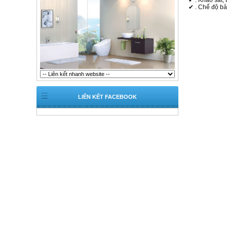
✔ . Khảo sát,
✔ . Chế độ bả
LIÊN KẾT FACEBOOK