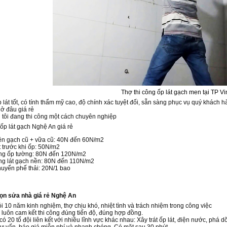
Thợ thi công ốp lát gạch men tại TP V
lát tốt, có tính thẩm mỹ cao, độ chính xác tuyệt đối, sẵn sàng phục vụ quý khách hà
 ở đâu giá rẻ
 tôi đang thi công một cách chuyên nghiệp
ốp lát gạch Nghệ An giá rẻ
ền gạch cũ + vữa cũ: 40N đến 60N/m2
ót trước khi ốp: 50N/m2
ông ốp tường: 80N đến 120N/m2
ng lát gạch nền: 80N đến 110N/m2
uyển phế thải: 20N/1 bao
họn sửa nhà giá rẻ Nghệ An
ỏi 10 năm kinh nghiệm, thợ chịu khó, nhiệt tình và trách nhiệm trong công việc
 luôn cam kết thi công đúng tiến độ, đúng hợp đồng.
có 20 tổ đội liên kết với nhiều lĩnh vực khác nhau: Xây trát ốp lát, điện nước, phá 