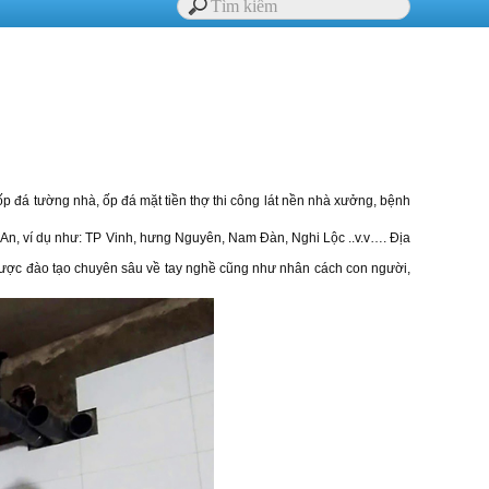
 ốp đá tường nhà, ốp đá mặt tiền thợ thi công lát nền nhà xưởng, bệnh
hệ An, ví dụ như: TP Vinh, hưng Nguyên, Nam Đàn, Nghi Lộc ..v.v…. Địa
, được đào tạo chuyên sâu về tay nghề cũng như nhân cách con người,