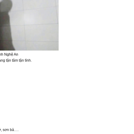
inh Nghệ An
ng tận tâm tận tình.
dỡ, sơn bả….