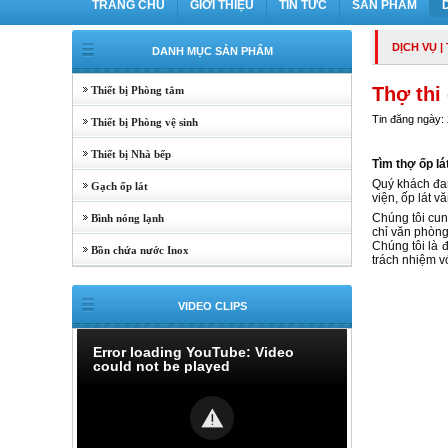
TRANG CHỦ
GIỚI THIỆU
TIN TỨC
SẢN PHẨM
DỊCH VỤ
|
DANH MỤC SẢN PHẨM
Thợ thi
Thiết bị Phòng tắm
Tin đăng ngày:
Thiết bị Phòng vệ sinh
Thiết bị Nhà bếp
Tìm thợ ốp lá
Quý khách đan
Gạch ốp lát
viện, ốp lát 
Chúng tôi cun
Bình nóng lạnh
chỉ văn phòng
Chúng tôi là 
Bồn chứa nước Inox
trách nhiệm v
VIDEO CLIPS
Error loading YouTube: Video
could not be played