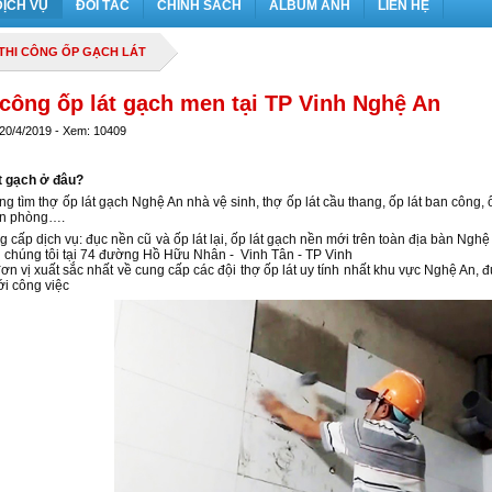
DỊCH VỤ
ĐỐI TÁC
CHÍNH SÁCH
ALBUM ẢNH
LIÊN HỆ
THI CÔNG ỐP GẠCH LÁT
 công ốp lát gạch men tại TP Vinh Nghệ An
 20/4/2019 - Xem: 10409
t gạch ở đâu?
g tìm thợ ốp lát gạch Nghệ An nhà vệ sinh, thợ ốp lát cầu thang, ốp lát ban công,
văn phòng….
g cấp dịch vụ: đục nền cũ và ốp lát lại, ốp lát gạch nền mới trên toàn địa bàn Ng
 chúng tôi tại 74 đường Hồ Hữu Nhân - Vinh Tân - TP Vinh
đơn vị xuất sắc nhất về cung cấp các đội thợ ốp lát uy tính nhất khu vực Nghệ An
ới công việc