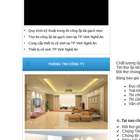
Quy trình kỹ thuật trong thi công ốp lát gạch men
Thợ thi công ốp lát gạch men tại TP Vinh Nghệ An
Cung cấp thiết bị vệ sinh tại TP Vinh Nghệ An
Thiết bị vệ sinh TP Vinh Nghệ An
Chất lượng ốp 
THÔNG TIN CÔNG TY
Tìm thợ ốp lát
Đội thợ chúng
Bảng báo giá 
Đục n
Trát l
Thi c
Thi cô
Vận ch
☆. Tại sao c
✔ . Đội thợ gi
✔ . Chúng Tôi
✔ . Chúng tôi 