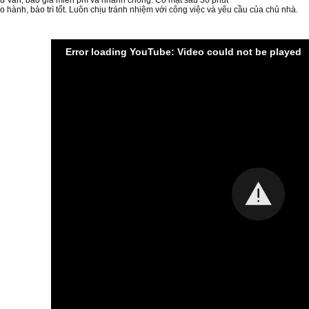
 tư vấn, báo giá miễn phí và nhanh chóng. Có mặt sau 30 phút
o hành, bảo trì tốt. Luôn chịu tránh nhiệm với công việc và yêu cầu của chủ nhà.
Error loading YouTube: Video could not be played